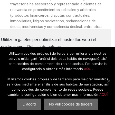
trayectoria ha asesorado y representado a clientes de
relevancia en procedimientos judiciales y arbitrales
(productos financieros, disputas contractuales,
inmobiliarias, litigios societarios, reclamaciones de
deuda, insolvencias y competencia desleal, entre otras
materias).
Utilitzem galetes per optimitzar el nostre lloc web i el
Es árbitro y ha sido administrador consursal.
nostre servei.
Política de galetes
Utilitzem cookies pròpies i de tercers per millorar els nostres
serveis mitjançant l'anàlisi dels seus hàbits de navegació, així
com cookies de complement de xarxes socials. Pot canviar la
Acceptar tot
configuració o obtenir més informació
AQUÍ
.
© 2025
Comisión de Abogados de Empresa del ICAB
POLÍTICA DE PRIVACIDAD
|
COOKIES
|
AVISO LEGAL
Utilizamos cookies propias y de terceros para mejorar nuestros
Només funcional
servicios mediante el análisis de sus hábitos de navegación, así
como cookies de complemento de redes sociales. Puede
cambiar la configuración o bien obtener más información
AQUÍ
Mostra les preferències
D'acord
No vull cookies de tercers